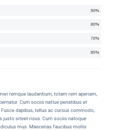
90%
80%
70%
85%
volmwi remque laudantium, totam rem aperiam,
pernatur. Cum sociis natIue penatibus et
. Fusce dapibus, tellus ac cursus commodo,
justo siteet risus. Cum sociis natoque
ridiculus mus. Maecenas faucibus mollis