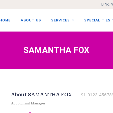
D.No. 
HOME
ABOUT US
SERVICES
SPECIALITIES
tent
SAMANTHA FOX
About SAMANTHA FOX
+91-0123-45678
Accountant Manager