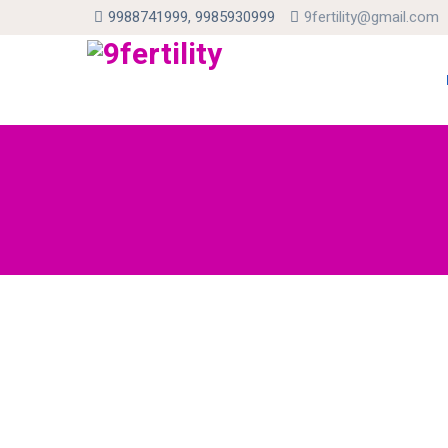
9988741999, 9985930999
9fertility@gmail.com
Skip
to
con